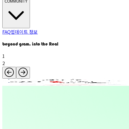
COMMUNITY
FAQ
업데이트 정보
beyond gram, into the Real
1
2